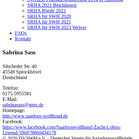
SRHA 2021 Beichlingen
SRHA Rhede 2022
SRHA für SWH 2020
SRHA für SWH 2021
SRHA für SWH 2023 Welver
FAQs
Kontakt
Sabrina Sass
Silscheder Str. 40
45549
Sprockhövel
Deutschland
Telefon:
0175-5955581
E-Mail:
sabrinasass@gmx.de
Homepage:
http://www.saarloos-wolfhond.de
Facebook:
https://www.facebook.com/Saarlooswolfhund-Zucht-Lobos-
Legend-596878860434178
© 2020 DVSWH e.V. - Deutscher Verein für Saaarlooswolfhunde