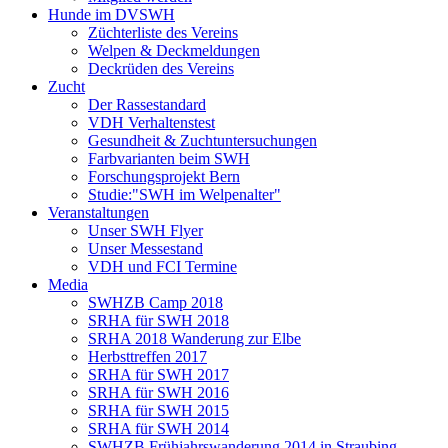
Hunde im DVSWH
Züchterliste des Vereins
Welpen & Deckmeldungen
Deckrüden des Vereins
Zucht
Der Rassestandard
VDH Verhaltenstest
Gesundheit & Zuchtuntersuchungen
Farbvarianten beim SWH
Forschungsprojekt Bern
Studie:"SWH im Welpenalter"
Veranstaltungen
Unser SWH Flyer
Unser Messestand
VDH und FCI Termine
Media
SWHZB Camp 2018
SRHA für SWH 2018
SRHA 2018 Wanderung zur Elbe
Herbsttreffen 2017
SRHA für SWH 2017
SRHA für SWH 2016
SRHA für SWH 2015
SRHA für SWH 2014
SWHZB Frühjahrswanderung 2014 in Straubing