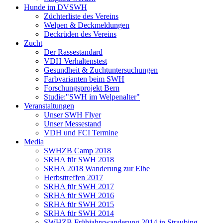
Hunde im DVSWH
Züchterliste des Vereins
Welpen & Deckmeldungen
Deckrüden des Vereins
Zucht
Der Rassestandard
VDH Verhaltenstest
Gesundheit & Zuchtuntersuchungen
Farbvarianten beim SWH
Forschungsprojekt Bern
Studie:"SWH im Welpenalter"
Veranstaltungen
Unser SWH Flyer
Unser Messestand
VDH und FCI Termine
Media
SWHZB Camp 2018
SRHA für SWH 2018
SRHA 2018 Wanderung zur Elbe
Herbsttreffen 2017
SRHA für SWH 2017
SRHA für SWH 2016
SRHA für SWH 2015
SRHA für SWH 2014
SWHZB Frühjahrswanderung 2014 in Straubing