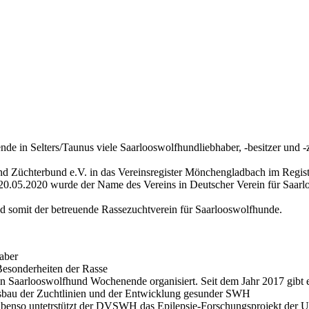
 in Selters/Taunus viele Saarlooswolfhundliebhaber, -besitzer und 
d Züchterbund e.V. in das Vereinsregister Mönchengladbach im Regi
m 20.05.2020 wurde der Name des Vereins in Deutscher Verein für Saa
 somit der betreuende Rassezuchtverein für Saarlooswolfhunde.
aber
 Besonderheiten der Rasse
in Saarlooswolfhund Wochenende organisiert. Seit dem Jahr 2017 gibt
bau der Zuchtlinien und der Entwicklung gesunder SWH
benso untetrstützt der DVSWH das Epilepsie-Forschungsprojekt der U