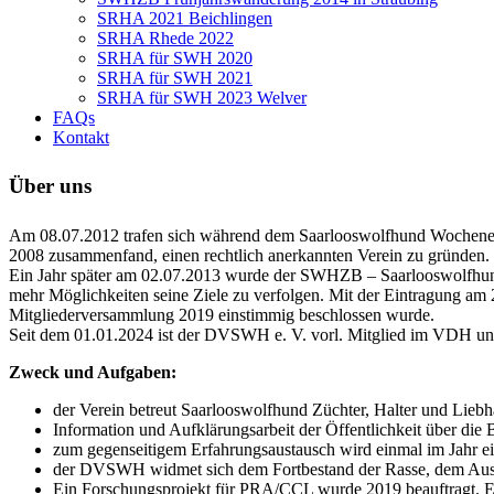
SRHA 2021 Beichlingen
SRHA Rhede 2022
SRHA für SWH 2020
SRHA für SWH 2021
SRHA für SWH 2023 Welver
FAQs
Kontakt
Über uns
Am 08.07.2012 trafen sich während dem Saarlooswolfhund Wochenende
2008 zusammenfand, einen rechtlich anerkannten Verein zu gründen.
Ein Jahr später am 02.07.2013 wurde der SWHZB – Saarlooswolfhun
mehr Möglichkeiten seine Ziele zu verfolgen. Mit der Eintragung a
Mitgliederversammlung 2019 einstimmig beschlossen wurde.
Seit dem 01.01.2024 ist der DVSWH e. V. vorl. Mitglied im VDH und
Zweck und Aufgaben:
der Verein betreut Saarlooswolfhund Züchter, Halter und Liebh
Information und Aufklärungsarbeit der Öffentlichkeit über die
zum gegenseitigem Erfahrungsaustausch wird einmal im Jahr e
der DVSWH widmet sich dem Fortbestand der Rasse, dem Aus
Ein Forschungsprojekt für PRA/CCL wurde 2019 beauftragt. E