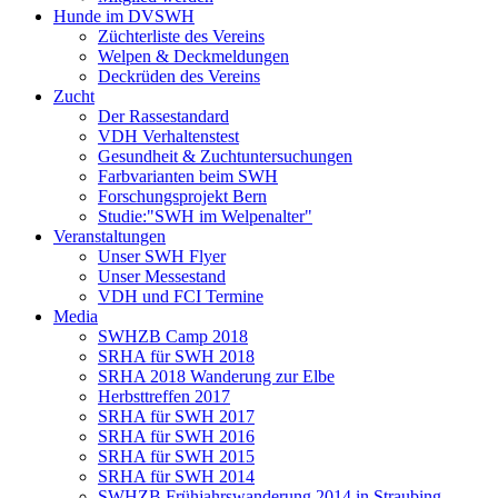
Hunde im DVSWH
Züchterliste des Vereins
Welpen & Deckmeldungen
Deckrüden des Vereins
Zucht
Der Rassestandard
VDH Verhaltenstest
Gesundheit & Zuchtuntersuchungen
Farbvarianten beim SWH
Forschungsprojekt Bern
Studie:"SWH im Welpenalter"
Veranstaltungen
Unser SWH Flyer
Unser Messestand
VDH und FCI Termine
Media
SWHZB Camp 2018
SRHA für SWH 2018
SRHA 2018 Wanderung zur Elbe
Herbsttreffen 2017
SRHA für SWH 2017
SRHA für SWH 2016
SRHA für SWH 2015
SRHA für SWH 2014
SWHZB Frühjahrswanderung 2014 in Straubing