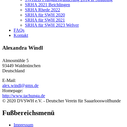
SRHA 2021 Beichlingen
SRHA Rhede 2022
SRHA für SWH 2020
SRHA für SWH 2021
SRHA für SWH 2023 Welver
FAQs
Kontakt
Alexandra Windl
Almosmühle 5
93449
Waldmünchen
Deutschland
E-Mail:
alex.windl@gmx.de
Homepage:
http://www.tachunga.de
© 2020 DVSWH e.V. - Deutscher Verein für Saaarlooswolfhunde
Fußbereichsmenü
Impressum